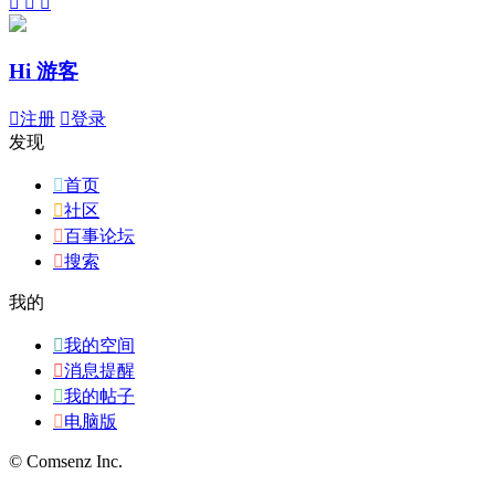



Hi 游客

注册

登录
发现

首页

社区

百事论坛

搜索
我的

我的空间

消息提醒

我的帖子

电脑版
© Comsenz Inc.