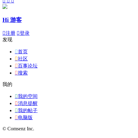



Hi 游客

注册

登录
发现

首页

社区

百事论坛

搜索
我的

我的空间

消息提醒

我的帖子

电脑版
© Comsenz Inc.