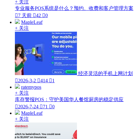
+ 关注
专业服务POS系统是什么？预约、收费和客户管理方案

7 天前

42

0
MapleLeaf
+ 关注
经济灵活的手机上网计划

2026-3-2

414

1
ratemypos
+ 关注
库存警报POS：守护美国华人餐馆厨房的稳定供应

2026-7-24

71

0
MapleLeaf
+ 关注