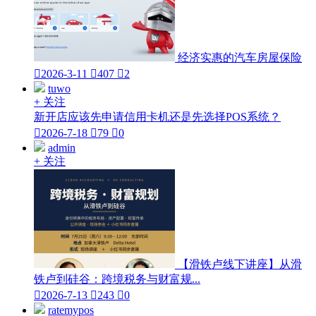
经济实惠的汽车房屋保险

2026-3-11

407

2
tuwo
+ 关注
新开店应该先申请信用卡机还是先选择POS系统？

2026-7-18

79

0
admin
+ 关注
【滑铁卢线下讲座】从滑
铁卢到硅谷：跨境税务与财富规...

2026-7-13

243

0
ratemypos