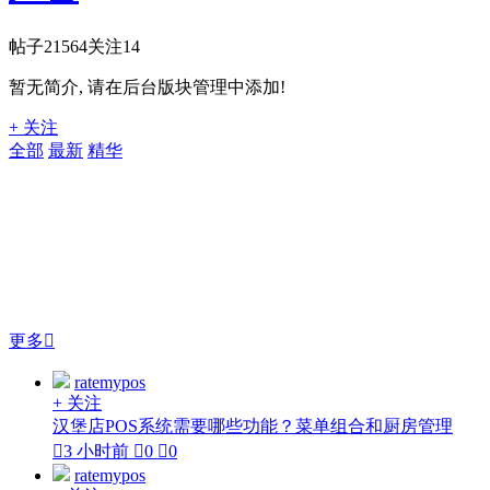
帖子
21564
关注
14
暂无简介, 请在后台版块管理中添加!
+ 关注
全部
最新
精华
更多

ratemypos
+ 关注
汉堡店POS系统需要哪些功能？菜单组合和厨房管理

3 小时前

0

0
ratemypos