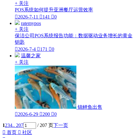
+ 关注
POS系统如何提升亚洲餐厅运营效率

2026-7-11

141

0
ratemypos
+ 关注
保洁公司POS系统报告功能：数据驱动业务增长的黄金
钥匙

2026-7-4

171

0
温馨之家
+ 关注
锦鲤鱼出售

2026-6-29

200

0
1
2
3
4
.. 207
/ 207 页
下一页

首页

社区