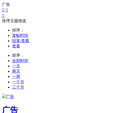
广告



排序主题筛选
排序：
发帖时间
回复/查看
查看
排序：
全部时间
一天
两天
一周
一个月
三个月
广告