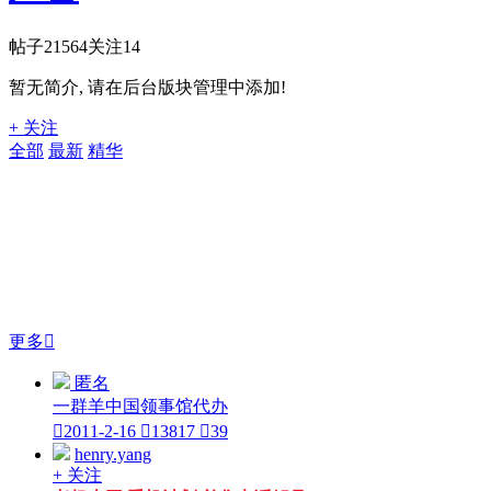
帖子
21564
关注
14
暂无简介, 请在后台版块管理中添加!
+ 关注
全部
最新
精华
更多

匿名
一群羊中国领事馆代办

2011-2-16

13817

39
henry.yang
+ 关注