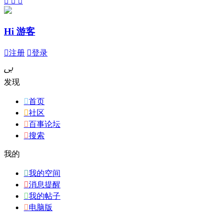



Hi 游客

注册

登录
ﰉ
发现

首页

社区

百事论坛

搜索
我的

我的空间

消息提醒

我的帖子

电脑版