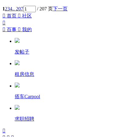
1
2
3
4
.. 207
/ 207 页
下一页

首页

社区


百事

我的
发帖子
租房信息
搭车Carpool
求职招聘
