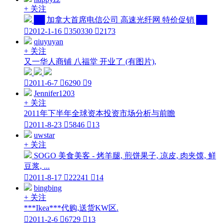
+ 关注
██ 加拿大首席电信公司 高速光纤网 特价促销 ██

2012-1-16

350330

2173
qiuyuyan
+ 关注
又一华人商铺 八福堂 开业了 (有图片),

2011-6-7

6290

9
Jennifer1203
+ 关注
2011年下半年全球资本投资市场分析与前瞻

2011-8-23

5846

13
uwstar
+ 关注
SOGO 美食美客 - 烤羊腿, 煎饼果子, 凉皮, 肉夹馍, 鲜
豆浆, ...

2011-8-17

22241

14
bingbing
+ 关注
***Ikea***代购,送货KW区.

2011-2-6

6729

13