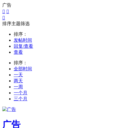
广告



排序主题筛选
排序：
发帖时间
回复/查看
查看
排序：
全部时间
一天
两天
一周
一个月
三个月
广告