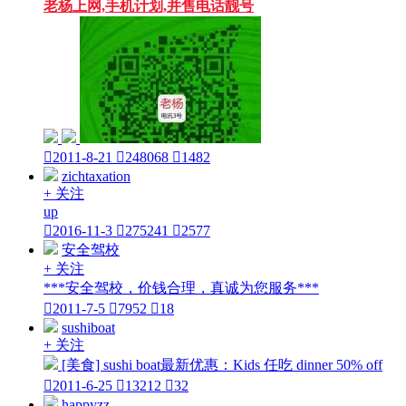
老杨上网,手机计划,并售电话靓号

2011-8-21

248068

1482
zichtaxation
+ 关注
up

2016-11-3

275241

2577
安全驾校
+ 关注
***安全驾校，价钱合理，真诚为您服务***

2011-7-5

7952

18
sushiboat
+ 关注
[美食] sushi boat最新优惠：Kids 任吃 dinner 50% off

2011-6-25

13212

32
happyzz